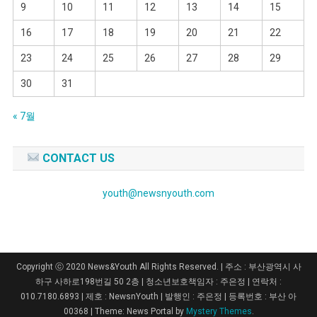
9
10
11
12
13
14
15
16
17
18
19
20
21
22
23
24
25
26
27
28
29
30
31
« 7월
CONTACT US
youth@newsnyouth.com
Copyright ⓒ 2020 News&Youth All Rights Reserved. | 주소 : 부산광역시 사
하구 사하로198번길 50 2층 | 청소년보호책임자 : 주은정 | 연락처 :
010.7180.6893 | 제호 : NewsnYouth | 발행인 : 주은정 | 등록번호 : 부산 아
00368
|
Theme: News Portal by
Mystery Themes
.