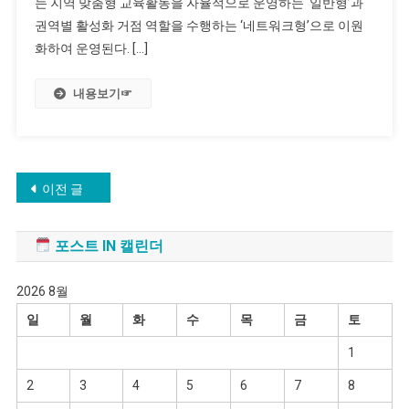
는 지역 맞춤형 교육활동을 자율적으로 운영하는 ‘일반형’과
권역별 활성화 거점 역할을 수행하는 ‘네트워크형’으로 이원
화하여 운영된다. […]
내용보기☞
글
이전 글
탐
포스트 IN 캘린더
색
2026 8월
일
월
화
수
목
금
토
1
2
3
4
5
6
7
8